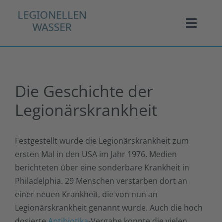
Zum
Inhalt
Toggl
springen
Naviga
Startseite
Die Geschichte der
Legionellen
Legionärskrankheit
Infektionswege
Festgestellt wurde die Legionärskrankheit zum
Risiken
ersten Mal in den USA im Jahr 1976. Medien
berichteten über eine sonderbare Krankheit in
Nachweis
Philadelphia. 29 Menschen verstarben dort an
einer neuen Krankheit, die von nun an
Bekämpfung
Legionärskrankheit genannt wurde. Auch die hoch
dosierte
Antibiotika
-Vergabe konnte die vielen