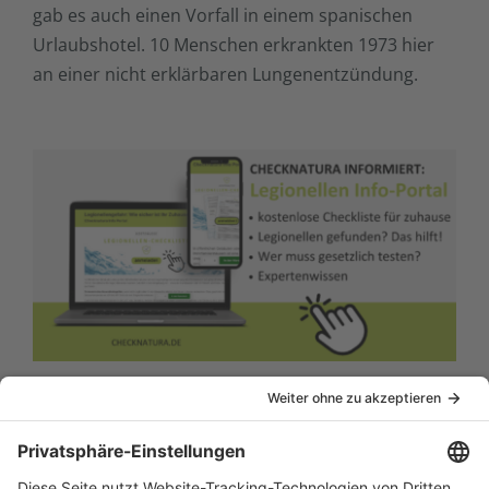
gab es auch einen Vorfall in einem spanischen
Urlaubshotel. 10 Menschen erkrankten 1973 hier
an einer nicht erklärbaren Lungenentzündung.