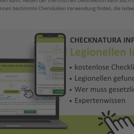
en kann. Neben der thermischen Desinfektion kann auch di
nnen bestimmte Chemikalien Verwendung finden, die teilweis